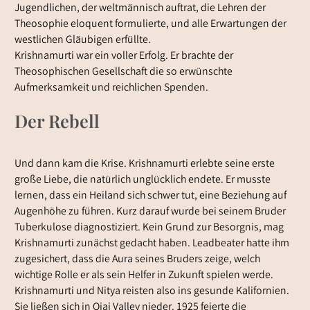
Jugendlichen, der weltmännisch auftrat, die Lehren der
Theosophie eloquent formulierte, und alle Erwartungen der
westlichen Gläubigen erfüllte.
Krishnamurti war ein voller Erfolg. Er brachte der
Theosophischen Gesellschaft die so erwünschte
Aufmerksamkeit und reichlichen Spenden.
Der Rebell
Und dann kam die Krise. Krishnamurti erlebte seine erste
große Liebe, die natürlich unglücklich endete. Er musste
lernen, dass ein Heiland sich schwer tut, eine Beziehung auf
Augenhöhe zu führen. Kurz darauf wurde bei seinem Bruder
Tuberkulose diagnostiziert. Kein Grund zur Besorgnis, mag
Krishnamurti zunächst gedacht haben. Leadbeater hatte ihm
zugesichert, dass die Aura seines Bruders zeige, welch
wichtige Rolle er als sein Helfer in Zukunft spielen werde.
Krishnamurti und Nitya reisten also ins gesunde Kalifornien.
Sie ließen sich in Ojai Valley nieder. 1925 feierte die