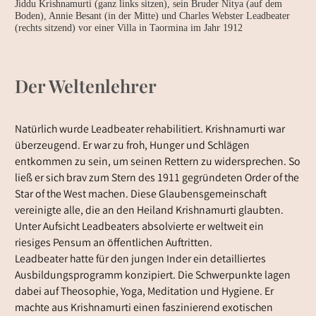
Jiddu Krishnamurti (ganz links sitzen), sein Bruder Nitya (auf dem
Boden), Annie Besant (in der Mitte) und Charles Webster Leadbeater
(rechts sitzend) vor einer Villa in Taormina im Jahr 1912
Der Weltenlehrer
Natürlich wurde Leadbeater rehabilitiert. Krishnamurti war
überzeugend. Er war zu froh, Hunger und Schlägen
entkommen zu sein, um seinen Rettern zu widersprechen. So
ließ er sich brav zum Stern des 1911 gegründeten Order of the
Star of the West machen. Diese Glaubensgemeinschaft
vereinigte alle, die an den Heiland Krishnamurti glaubten.
Unter Aufsicht Leadbeaters absolvierte er weltweit ein
riesiges Pensum an öffentlichen Auftritten.
Leadbeater hatte für den jungen Inder ein detailliertes
Ausbildungsprogramm konzipiert. Die Schwerpunkte lagen
dabei auf Theosophie, Yoga, Meditation und Hygiene. Er
machte aus Krishnamurti einen faszinierend exotischen