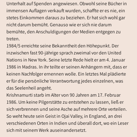
Unterhalt auf Spenden angewiesen. Obwohl seine Bücher in
immensen Auflagen verkauft wurden, schaffte er es nie, ein
stetes Einkommen daraus zu beziehen. Er hat sich wohl gar
nicht darum bemüht. Genauso wie er sich nie darum
bemühte, den Anschuldigungen der Medien entgegen zu
treten.
1984/5 erreichte seine Bekanntheit den Höhepunkt. Der
inzwischen fast 90-jährige sprach zweimal vor den United
Nations in New York. Seine letzte Rede hielt er am 4. Januar
1986 in Madras. In ihr teilte er seinen Anhängern mit, dass er
keinen Nachfolger ernennen wolle. Ein letztes Mal plädierte
er für die persönliche Verantwortung jedes einzelnen, was
das Seelenheil angeht.
Krishnamurti starb im Alter von 90 Jahren am 17. Februar
1986. Um keine Pilgerstätte zu entstehen zu lassen, ließ er
sich verbrennen und seine Asche auf mehrere Orte verteilen.
So weht heute sein Geist in Ojai Valley, in England, an drei
verschiedenen Orten in Indien und überall dort, wo ein Leser
sich mit seinem Werk auseinandersetzt.