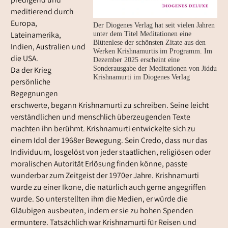
predigend und
meditierend durch
Europa,
Der Diogenes Verlag hat seit vielen Jahren
Lateinamerika,
unter dem Titel Meditationen eine
Blütenlese der schönsten Zitate aus den
Indien, Australien und
Werken Krishnamurtis im Programm. Im
die USA.
Dezember 2025 erscheint eine
Sonderausgabe der Meditationen von Jiddu
Da der Krieg
Krishnamurti im Diogenes Verlag
persönliche
Begegnungen
erschwerte, begann Krishnamurti zu schreiben. Seine leicht
verständlichen und menschlich überzeugenden Texte
machten ihn berühmt. Krishnamurti entwickelte sich zu
einem Idol der 1968er Bewegung. Sein Credo, dass nur das
Individuum, losgelöst von jeder staatlichen, religiösen oder
moralischen Autorität Erlösung finden könne, passte
wunderbar zum Zeitgeist der 1970er Jahre. Krishnamurti
wurde zu einer Ikone, die natürlich auch gerne angegriffen
wurde. So unterstellten ihm die Medien, er würde die
Gläubigen ausbeuten, indem er sie zu hohen Spenden
ermuntere. Tatsächlich war Krishnamurti für Reisen und