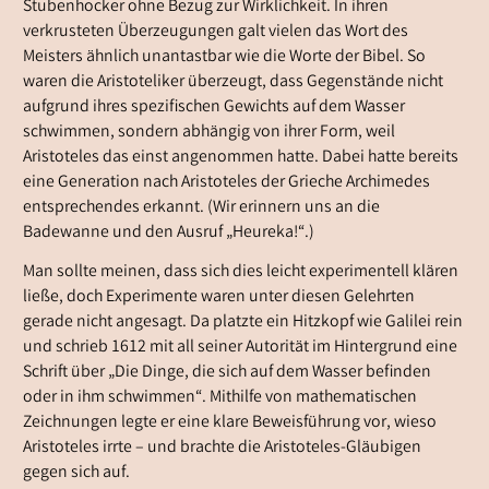
Stubenhocker ohne Bezug zur Wirklichkeit. In ihren
verkrusteten Überzeugungen galt vielen das Wort des
Meisters ähnlich unantastbar wie die Worte der Bibel. So
waren die Aristoteliker überzeugt, dass Gegenstände nicht
aufgrund ihres spezifischen Gewichts auf dem Wasser
schwimmen, sondern abhängig von ihrer Form, weil
Aristoteles das einst angenommen hatte. Dabei hatte bereits
eine Generation nach Aristoteles der Grieche Archimedes
entsprechendes erkannt. (Wir erinnern uns an die
Badewanne und den Ausruf „Heureka!“.)
Man sollte meinen, dass sich dies leicht experimentell klären
ließe, doch Experimente waren unter diesen Gelehrten
gerade nicht angesagt. Da platzte ein Hitzkopf wie Galilei rein
und schrieb 1612 mit all seiner Autorität im Hintergrund eine
Schrift über „Die Dinge, die sich auf dem Wasser befinden
oder in ihm schwimmen“. Mithilfe von mathematischen
Zeichnungen legte er eine klare Beweisführung vor, wieso
Aristoteles irrte – und brachte die Aristoteles-Gläubigen
gegen sich auf.