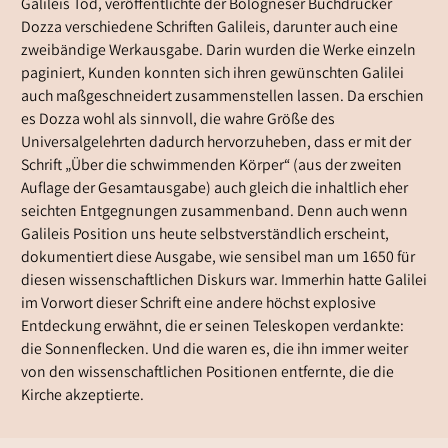
Galileis Tod, veröffentlichte der Bologneser Buchdrucker
Dozza verschiedene Schriften Galileis, darunter auch eine
zweibändige Werkausgabe. Darin wurden die Werke einzeln
paginiert, Kunden konnten sich ihren gewünschten Galilei
auch maßgeschneidert zusammenstellen lassen. Da erschien
es Dozza wohl als sinnvoll, die wahre Größe des
Universalgelehrten dadurch hervorzuheben, dass er mit der
Schrift „Über die schwimmenden Körper“ (aus der zweiten
Auflage der Gesamtausgabe) auch gleich die inhaltlich eher
seichten Entgegnungen zusammenband. Denn auch wenn
Galileis Position uns heute selbstverständlich erscheint,
dokumentiert diese Ausgabe, wie sensibel man um 1650 für
diesen wissenschaftlichen Diskurs war. Immerhin hatte Galilei
im Vorwort dieser Schrift eine andere höchst explosive
Entdeckung erwähnt, die er seinen Teleskopen verdankte:
die Sonnenflecken. Und die waren es, die ihn immer weiter
von den wissenschaftlichen Positionen entfernte, die die
Kirche akzeptierte.