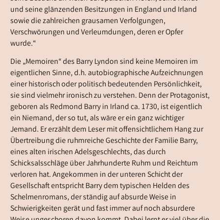
und seine glänzenden Besitzungen in England und Irland
sowie die zahlreichen grausamen Verfolgungen,
Verschwörungen und Verleumdungen, deren er Opfer
wurde.“
Die „Memoiren“ des Barry Lyndon sind keine Memoiren im
eigentlichen Sinne, d.h. autobiographische Aufzeichnungen
einer historisch oder politisch bedeutenden Persönlichkeit,
sie sind vielmehr ironisch zu verstehen. Denn der Protagonist,
geboren als Redmond Barry in Irland ca. 1730, ist eigentlich
ein Niemand, der so tut, als wäre er ein ganz wichtiger
Jemand. Er erzählt dem Leser mit offensichtlichem Hang zur
Übertreibung die ruhmreiche Geschichte der Familie Barry,
eines alten irischen Adelsgeschlechts, das durch
Schicksalsschläge über Jahrhunderte Ruhm und Reichtum
verloren hat. Angekommen in der unteren Schicht der
Gesellschaft entspricht Barry dem typischen Helden des
Schelmenromans, der ständig auf absurde Weise in
Schwierigkeiten gerät und fast immer auf noch absurdere