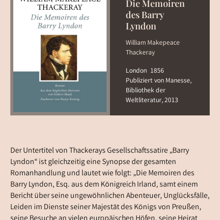
Die Memoiren
des Barry
Lyndon
William Makepeace
Thackeray
London
1856
Publiziert von Manesse,
Bibliothek der
Weltliteratur, 2013
Der Untertitel von Thackerays Gesellschaftssatire „Barry
Lyndon“ ist gleichzeitig eine Synopse der gesamten
Romanhandlung und lautet wie folgt: „Die Memoiren des
Barry Lyndon, Esq. aus dem Königreich Irland, samt einem
Bericht über seine ungewöhnlichen Abenteuer, Unglücksfälle,
Leiden im Dienste seiner Majestät des Königs von Preußen,
seine Besuche an vielen europäischen Höfen, seine Heirat