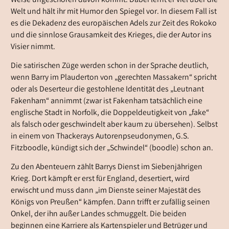
Weise ungeschoren davon kommt. Dabei lernt er viel über die
Welt und hält ihr mit Humor den Spiegel vor. In diesem Fall ist
es die Dekadenz des europäischen Adels zur Zeit des Rokoko
und die sinnlose Grausamkeit des Krieges, die der Autor ins
Visier nimmt.
Die satirischen Züge werden schon in der Sprache deutlich,
wenn Barry im Plauderton von „gerechten Massakern“ spricht
oder als Deserteur die gestohlene Identität des „Leutnant
Fakenham“ annimmt (zwar ist Fakenham tatsächlich eine
englische Stadt in Norfolk, die Doppeldeutigkeit von „fake“
als falsch oder geschwindelt aber kaum zu übersehen). Selbst
in einem von Thackerays Autorenpseudonymen, G.S.
Fitzboodle, kündigt sich der „Schwindel“ (boodle) schon an.
Zu den Abenteuern zählt Barrys Dienst im Siebenjährigen
Krieg. Dort kämpft er erst für England, desertiert, wird
erwischt und muss dann „im Dienste seiner Majestät des
Königs von Preußen“ kämpfen. Dann trifft er zufällig seinen
Onkel, der ihn außer Landes schmuggelt. Die beiden
beginnen eine Karriere als Kartenspieler und Betrüger und