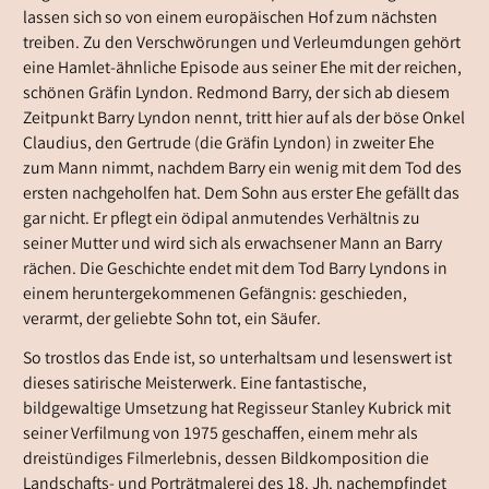
lassen sich so von einem europäischen Hof zum nächsten
treiben. Zu den Verschwörungen und Verleumdungen gehört
eine Hamlet-ähnliche Episode aus seiner Ehe mit der reichen,
schönen Gräfin Lyndon. Redmond Barry, der sich ab diesem
Zeitpunkt Barry Lyndon nennt, tritt hier auf als der böse Onkel
Claudius, den Gertrude (die Gräfin Lyndon) in zweiter Ehe
zum Mann nimmt, nachdem Barry ein wenig mit dem Tod des
ersten nachgeholfen hat. Dem Sohn aus erster Ehe gefällt das
gar nicht. Er pflegt ein ödipal anmutendes Verhältnis zu
seiner Mutter und wird sich als erwachsener Mann an Barry
rächen. Die Geschichte endet mit dem Tod Barry Lyndons in
einem heruntergekommenen Gefängnis: geschieden,
verarmt, der geliebte Sohn tot, ein Säufer.
So trostlos das Ende ist, so unterhaltsam und lesenswert ist
dieses satirische Meisterwerk. Eine fantastische,
bildgewaltige Umsetzung hat Regisseur Stanley Kubrick mit
seiner Verfilmung von 1975 geschaffen, einem mehr als
dreistündiges Filmerlebnis, dessen Bildkomposition die
Landschafts- und Porträtmalerei des 18. Jh. nachempfindet