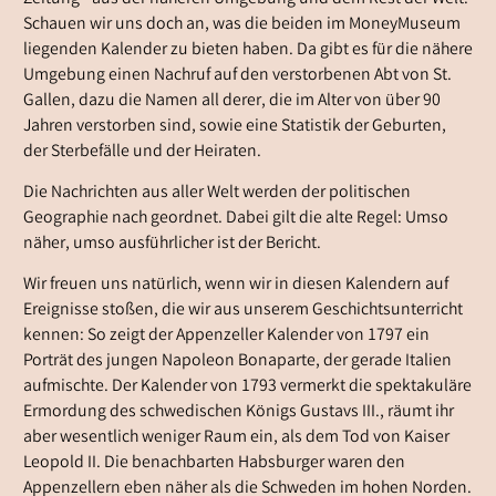
Schauen wir uns doch an, was die beiden im MoneyMuseum
liegenden Kalender zu bieten haben. Da gibt es für die nähere
Umgebung einen Nachruf auf den verstorbenen Abt von St.
Gallen, dazu die Namen all derer, die im Alter von über 90
Jahren verstorben sind, sowie eine Statistik der Geburten,
der Sterbefälle und der Heiraten.
Die Nachrichten aus aller Welt werden der politischen
Geographie nach geordnet. Dabei gilt die alte Regel: Umso
näher, umso ausführlicher ist der Bericht.
Wir freuen uns natürlich, wenn wir in diesen Kalendern auf
Ereignisse stoßen, die wir aus unserem Geschichtsunterricht
kennen: So zeigt der Appenzeller Kalender von 1797 ein
Porträt des jungen Napoleon Bonaparte, der gerade Italien
aufmischte. Der Kalender von 1793 vermerkt die spektakuläre
Ermordung des schwedischen Königs Gustavs III., räumt ihr
aber wesentlich weniger Raum ein, als dem Tod von Kaiser
Leopold II. Die benachbarten Habsburger waren den
Appenzellern eben näher als die Schweden im hohen Norden.