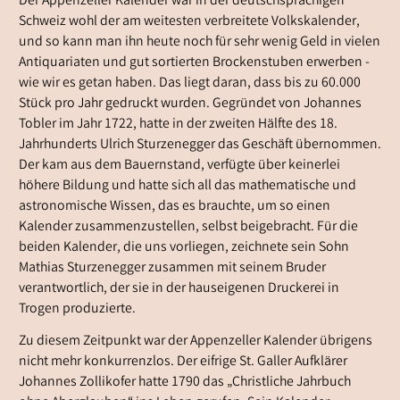
Der Appenzeller Kalender war in der deutschsprachigen
Schweiz wohl der am weitesten verbreitete Volkskalender,
und so kann man ihn heute noch für sehr wenig Geld in vielen
Antiquariaten und gut sortierten Brockenstuben erwerben -
wie wir es getan haben. Das liegt daran, dass bis zu 60.000
Stück pro Jahr gedruckt wurden. Gegründet von Johannes
Tobler im Jahr 1722, hatte in der zweiten Hälfte des 18.
Jahrhunderts Ulrich Sturzenegger das Geschäft übernommen.
Der kam aus dem Bauernstand, verfügte über keinerlei
höhere Bildung und hatte sich all das mathematische und
astronomische Wissen, das es brauchte, um so einen
Kalender zusammenzustellen, selbst beigebracht. Für die
beiden Kalender, die uns vorliegen, zeichnete sein Sohn
Mathias Sturzenegger zusammen mit seinem Bruder
verantwortlich, der sie in der hauseigenen Druckerei in
Trogen produzierte.
Zu diesem Zeitpunkt war der Appenzeller Kalender übrigens
nicht mehr konkurrenzlos. Der eifrige St. Galler Aufklärer
Johannes Zollikofer hatte 1790 das „Christliche Jahrbuch