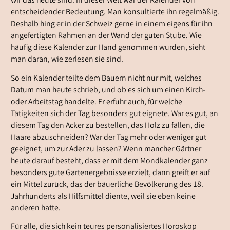
wir das heute sind. In dieser Welt war der Kalender von
entscheidender Bedeutung. Man konsultierte ihn regelmäßig.
Deshalb hing er in der Schweiz gerne in einem eigens für ihn
angefertigten Rahmen an der Wand der guten Stube. Wie
häufig diese Kalender zur Hand genommen wurden, sieht
man daran, wie zerlesen sie sind.
So ein Kalender teilte dem Bauern nicht nur mit, welches
Datum man heute schrieb, und ob es sich um einen Kirch-
oder Arbeitstag handelte. Er erfuhr auch, für welche
Tätigkeiten sich der Tag besonders gut eignete. War es gut, an
diesem Tag den Acker zu bestellen, das Holz zu fällen, die
Haare abzuschneiden? War der Tag mehr oder weniger gut
geeignet, um zur Ader zu lassen? Wenn mancher Gärtner
heute darauf besteht, dass er mit dem Mondkalender ganz
besonders gute Gartenergebnisse erzielt, dann greift er auf
ein Mittel zurück, das der bäuerliche Bevölkerung des 18.
Jahrhunderts als Hilfsmittel diente, weil sie eben keine
anderen hatte.
Für alle, die sich kein teures personalisiertes Horoskop