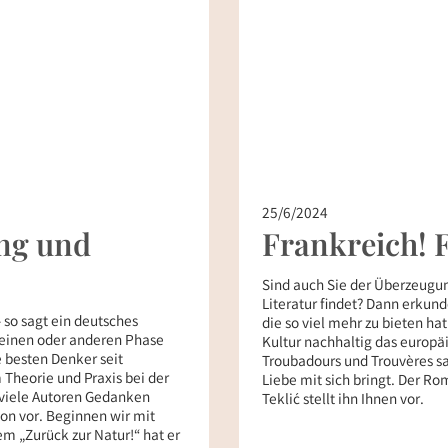
25/6/2024
ng und
Frankreich! 
Sind auch Sie der Überzeugun
Literatur findet? Dann erkund
 so sagt ein deutsches
die so viel mehr zu bieten hat
r einen oder anderen Phase
Kultur nachhaltig das europäi
e besten Denker seit
Troubadours und Trouvères s
Theorie und Praxis bei der
Liebe mit sich bringt. Der Ro
 viele Autoren Gedanken
Teklić stellt ihn Ihnen vor.
von vor. Beginnen wir mit
 „Zurück zur Natur!“ hat er