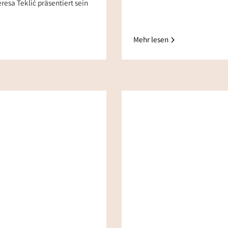
resa Teklić präsentiert sein
Mehr lesen