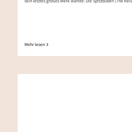
sein letztes großes Werk wählte: Die Spitzbuben (The Reiv
Mehr lesen